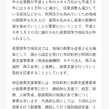
中小企業数が平成１１年の４８４万社から平成２６
年には３８１万社へと減少し、従業員数も減少して
いる状況などから、民間活力を高めていくため地域
の開業率を引き上げ、雇用を生み出し産業の新陳代
謝を進めていくことが重要だということで、平成２
６年１月２０日に施行された産業競争力強化法が作
られました。
産業競争力強化法では、地域の創業を促進させる施
策として、国から認定を受けた市区町村が民間の創
業支援事業者（地域金融機関、ＮＰＯ法人、商工会
議所・商工会等）と連携し、創業支援を行っていく
取組を応援することとしています。
特定創業支援事業とは、市区町村と創業支援事業者
が創業希望者等に行う、継続的な支援で、経営、財
務、人材育成、販路開拓の知識が全て身につく
事業を言います。代表的な例としては、４回以上の
授業を行う創業塾、継続して行う個別相談支援、イ